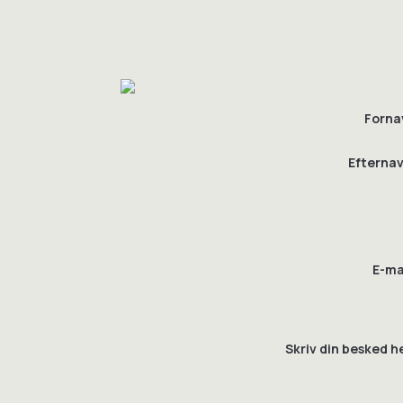
Forna
Efternav
E-ma
Skriv din besked h