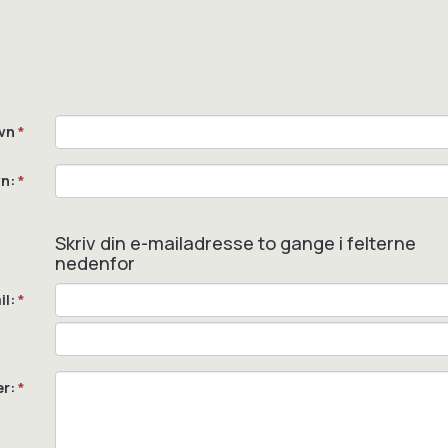
vn
*
n:
*
Skriv din e-mailadresse to gange i felterne
nedenfor
il:
*
er:
*