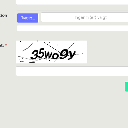
ion
Vælg...
et:
*